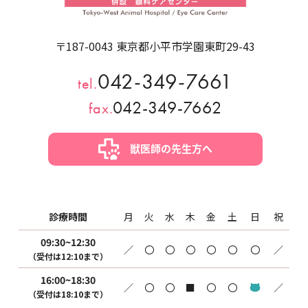
〒187-0043 東京都小平市学園東町29-43
042-349-7661
tel.
042-349-7662
fax.
獣医師の先生方へ
診療時間
月
火
水
木
金
土
日
祝
09:30~12:30
／
〇
〇
〇
〇
〇
〇
／
（受付は12:10まで）
16:00~18:30
／
〇
〇
■
〇
〇
／
（受付は18:10まで）