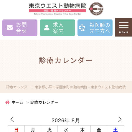
お問
求人
獣医師の
合せ
案内
先生方へ
MENU
診療カレンダー
診療カレンダー｜東京都小平市学園東町の動物病院 - 東京ウエスト動物病院
ホーム
診療カレンダー
2026年 8月
日
月
火
水
木
金
土