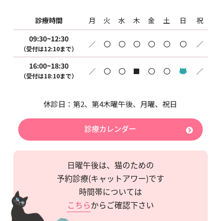
診療時間
月
火
水
木
金
土
日
祝
09:30~12:30
／
〇
〇
〇
〇
〇
〇
／
（受付は12:10まで）
16:00~18:30
／
〇
〇
■
〇
〇
／
（受付は18:10まで）
休診日：第2、第4木曜午後、月曜、
祝日
診療カレンダー
日曜午後は、猫のための
予約診療(キャットアワー)です
時間帯については
こちら
からご確認下さい